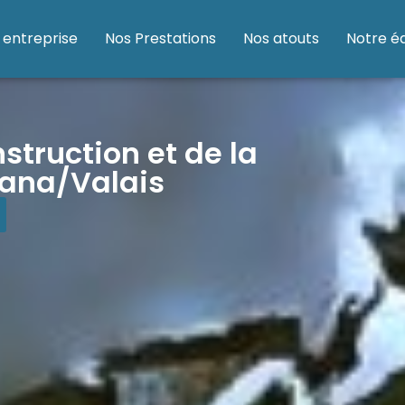
 entreprise
Nos Prestations
Nos atouts
Notre é
struction et de la
tana/Valais